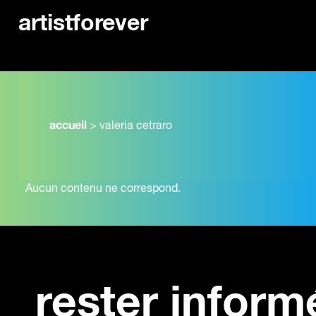
artistforever
accueil
>
valeria cetraro
Aucun contenu ne correspond.
rester inform