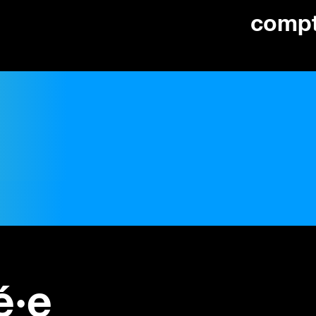
comp
é·e