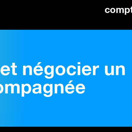
comp
et négocier un
compagnée