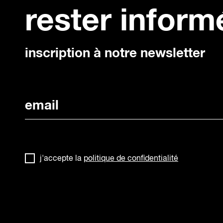
prochaines dates : 2026
rester inform
publics : artistes-auteur·rices
(plasticien·nes, graphistes,
photographes,...
inscription à notre newsletter
j'accepte la
politique de confidentialité