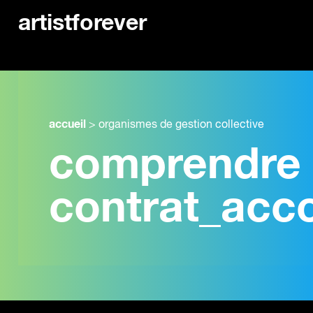
artistforever
accueil
>
organismes de gestion collective
comprendre 
contrat_ac
comprendre et négocier un
contrat_accompagnée