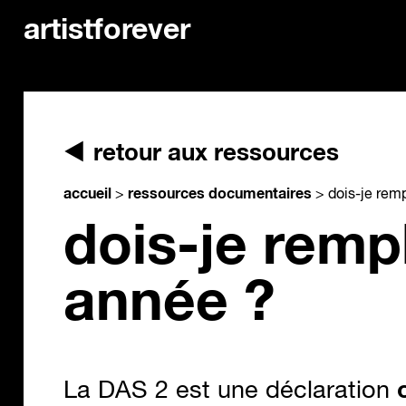
artistforever
retour aux ressources
accueil
ressources documentaires
>
>
dois-je remp
dois-je rempl
année ?
La DAS 2 est une déclaration