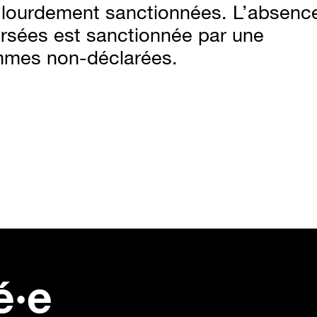
t lourdement sanctionnées. L’absenc
rsées est sanctionnée par une
mes non-déclarées.
ir ses options fiscales
dois-je cotiser auprès 
ro-BNC, déclaration
l’Ircec ?
ôlée, TVA
5 minutes de temps de
nutes de temps de
lecture
e
gratuite
é·e
te