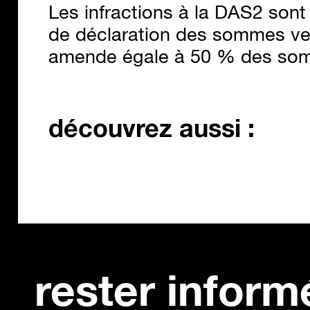
Les infractions à la DAS2 son
de déclaration des sommes ve
amende égale à 50 % des som
découvrez aussi :
le glossaire des artistes-
chois
auteur·ices
: mic
contr
10 minutes de temps de
15 mi
lecture
lectur
gratuite
rester inform
gratui