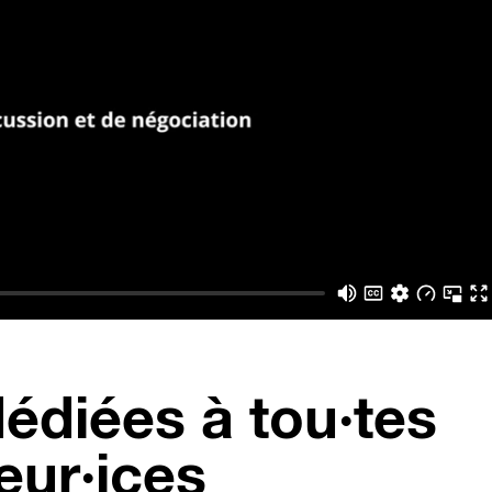
édiées à tou·tes
eur·ices