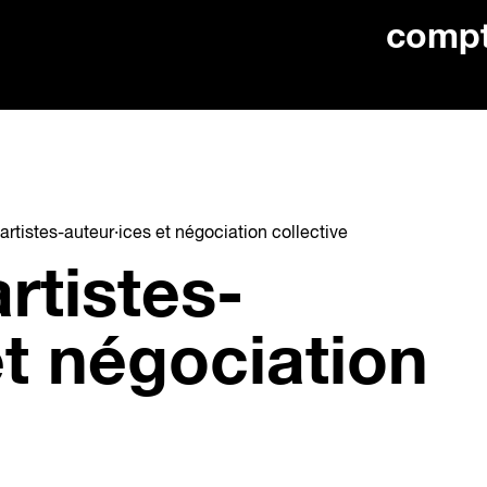
comp
artistes-auteur·ices et négociation collective
rtistes-
et négociation