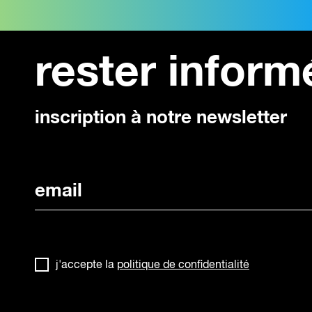
Interview de Boris Minot, De
Intervi
la non-responsabilité des
la défi
artistes pour le 1% diffuseur
diffuse
obliga
rester inform
Boris Minot, directeur de
Boris M
mission artistes-auteurs et
mission
diffuseurs, Urssaf Caisse...
diffuse
inscription à notre newsletter
j'accepte la
politique de confidentialité