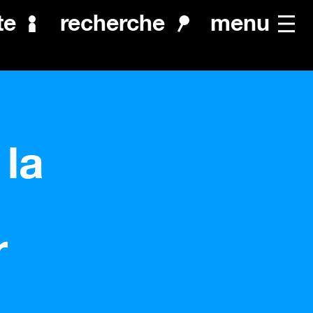
menu
te
recherche
 la
r