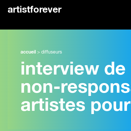
artistforever
accueil
>
diffuseurs
interview de 
non-responsa
artistes pour