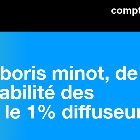
comp
boris minot, de
bilité des
 le 1% diffuseu