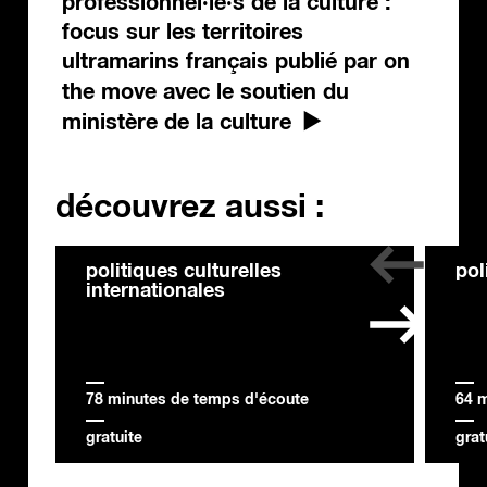
professionnel·le·s de la culture :
focus sur les territoires
ultramarins français publié par on
the move avec le soutien du
ministère de la culture
découvrez aussi :
politiques culturelles
pol
internationales
78 minutes de temps d'écoute
64 
gratuite
grat